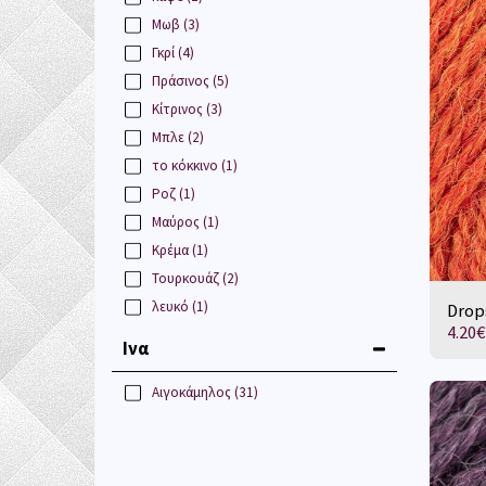
Μωβ
(3)
Γκρί
(4)
Πράσινος
(5)
Κίτρινος
(3)
Μπλε
(2)
το κόκκινο
(1)
Ροζ
(1)
Μαύρος
(1)
Κρέμα
(1)
Τουρκουάζ
(2)
λευκό
(1)
Drop
4.20
€
Ινα
Αιγοκάμηλος
(31)