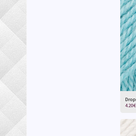
Drop
4.20
€