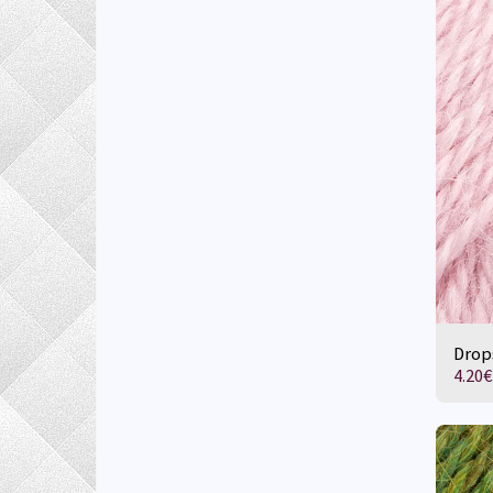
Drop
4.20
€