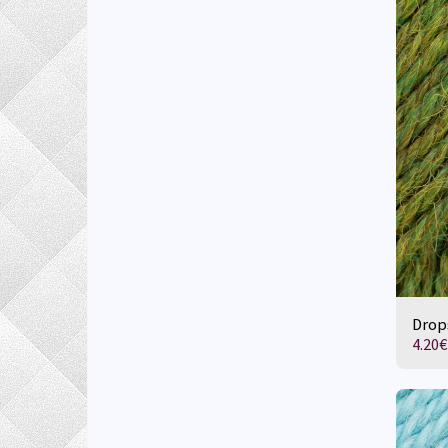
Drop
4.20
€