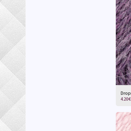
Drop
4.20
€