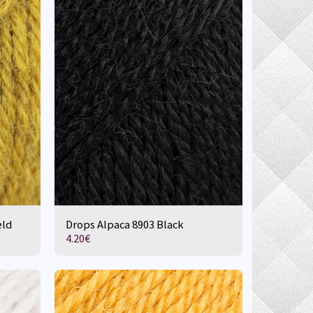
eld
Drops Alpaca 8903 Black
4.20
€