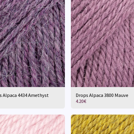
s Alpaca 4434 Amethyst
Drops Alpaca 3800 Mauve
4.20
€