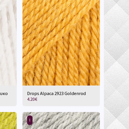
ευκο
Drops Alpaca 2923 Goldenrod
4.20
€
l