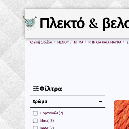
Πλεκτό & βελ
Αρχική Σελίδα
ΜΕΝΟΥ
ΝΗΜΑ
ΝΗΜΑΤΑ ΚΑΤΑ ΜΑΡΚΑ
Σ
Φίλτρα
Χρώμα
Πορτοκάλι
(2)
Μπεζ
(3)
καφέ
(2)