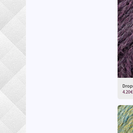
Drop
4.20
€