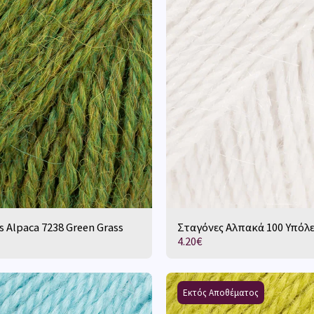
s Alpaca 7238 Green Grass
Σταγόνες Αλπακά 100 Υπόλ
4.20
€
Εκτός Αποθέματος