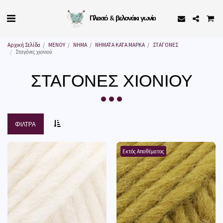
Πλεκτό & βελονάκι γωνία
Αρχική Σελίδα
ΜΕΝΟΥ
ΝΗΜΑ
ΝΗΜΑΤΑ ΚΑΤΑ ΜΑΡΚΑ
ΣΤΑΓΟΝΕΣ
Σταγόνες χιονιού
ΣΤΑΓΌΝΕΣ ΧΙΟΝΙΟΎ
ΦΊΛΤΡΑ
Εκτός Αποθέματος