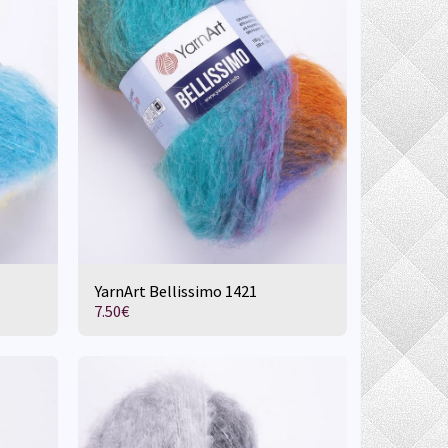
YarnArt Bellissimo 1421
7.50
€