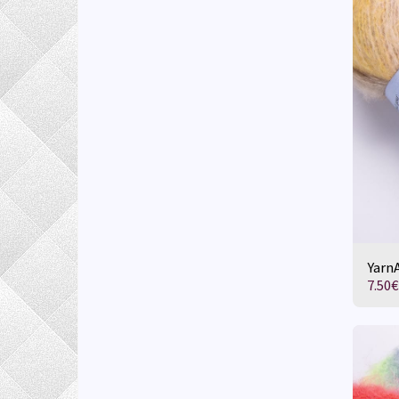
YarnA
7.50
€