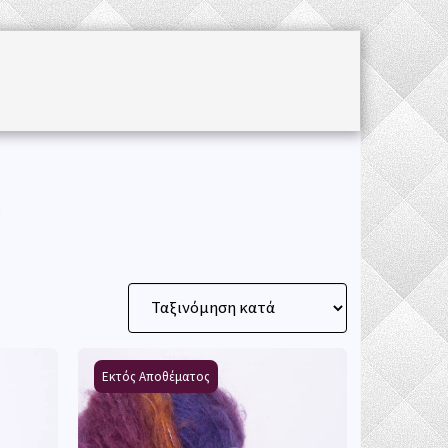
Α
KNITTING & CROCHET ACCESSORIES
O
Εκτός Αποθέματος