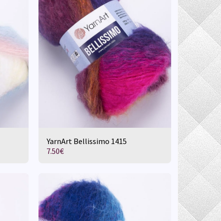
YarnArt Bellissimo 1415
7.50
€