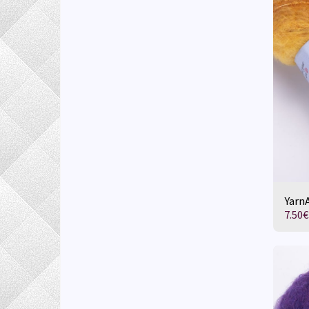
YarnA
7.50
€