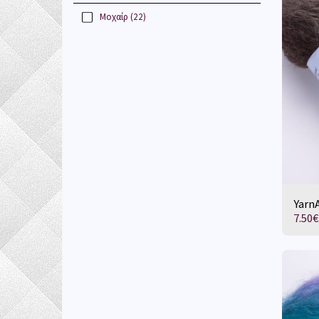
Μοχαίρ
(22)
YarnA
7.50
€