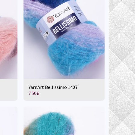
YarnArt Bellissimo 1407
7.50
€