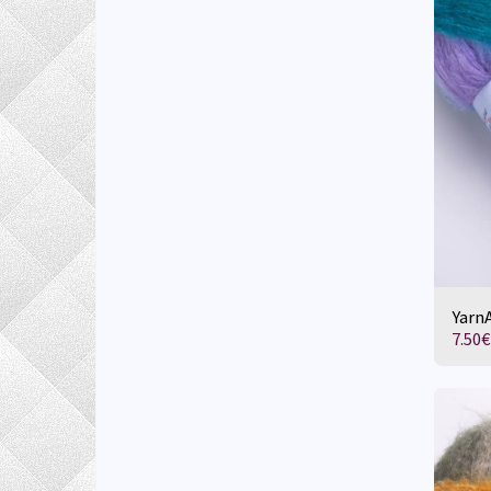
YarnA
7.50
€