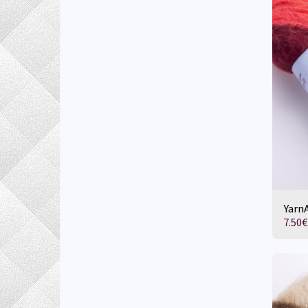
YarnA
7.50
€