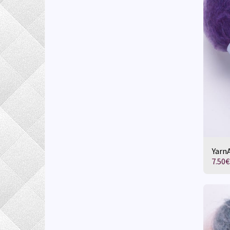
YarnA
7.50
€