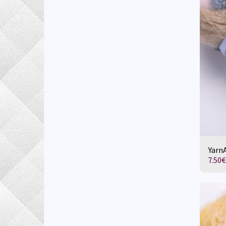
YarnA
7.50
€