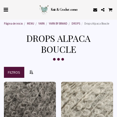
Knit & Crochet corner
Página de inicio
MENU
YARN
YARN BY BRAND
DROPS
Drops Alpaca Boucle
DROPS ALPACA
BOUCLE
FILTROS