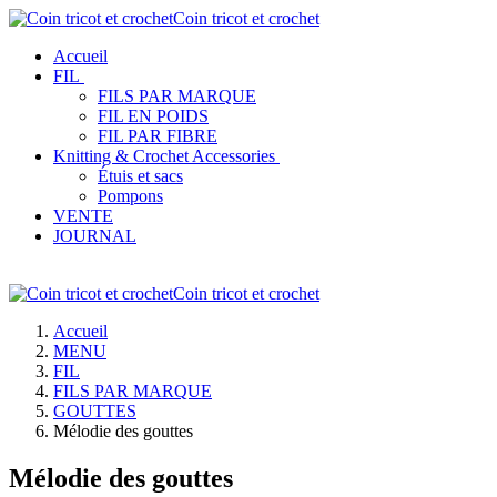
Coin tricot et crochet
Accueil
FIL
FILS PAR MARQUE
FIL EN POIDS
FIL PAR FIBRE
Knitting & Crochet Accessories
Étuis et sacs
Pompons
VENTE
JOURNAL
Coin tricot et crochet
Accueil
MENU
FIL
FILS PAR MARQUE
GOUTTES
Mélodie des gouttes
Mélodie des gouttes