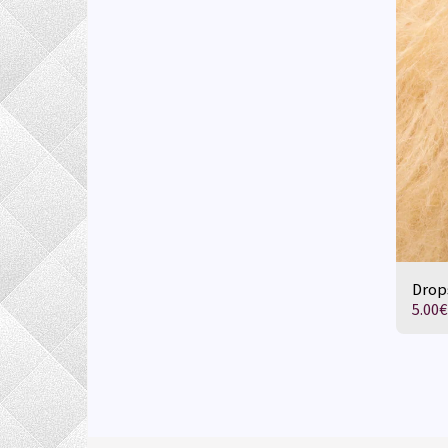
Drops
5.00
€