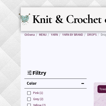
Knit & Crochet 
Główna
MENU
YARN
YARN BY BRAND
DROPS
Dro
Filtry
Color
Towa
Pink
(1)
Grey
(2)
Yellow
(2)