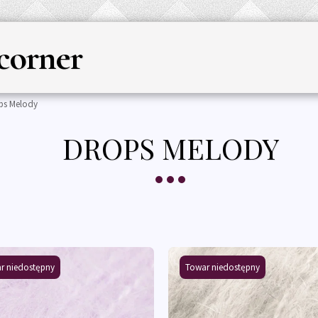
corner
GŁÓWNA
YARN
KNITTING & C
ps Melody
DROPS MELODY
r niedostępny
Towar niedostępny